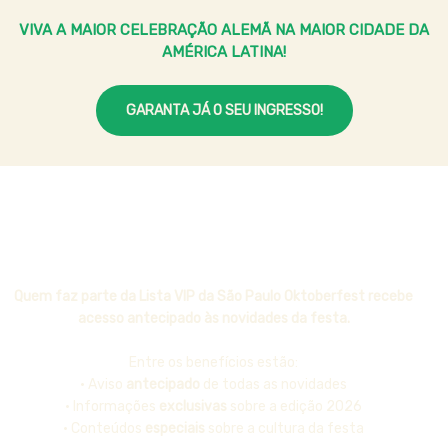
VIVA A MAIOR CELEBRAÇÃO ALEMÃ NA MAIOR CIDADE DA
AMÉRICA LATINA!
GARANTA JÁ O SEU INGRESSO!
Quem faz parte da Lista VIP da São Paulo Oktoberfest recebe
acesso antecipado às novidades da festa.
Entre os benefícios estão:
• Aviso
antecipado
de todas as novidades
• Informações
exclusivas
sobre a edição 2026
• Conteúdos
especiais
sobre a cultura da festa